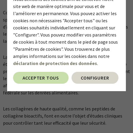
site web de manière optimale pour vous et de
Conformément aux règles d’hygiène qui s’appliquent
l'améliorer en permanence. Vous pouvez activer les
spécifiquement aux aliments d’origine animale, aucune trace
cookies non nécessaires "Accepter tous" ou les
d’antibiotiques ni de conservateurs ne doit être présente dans
cookies souhaités individuellement en cliquant sur
le produit, ce qui fait également l’objet de contrôles en
"Configurer". Vous pouvez modifier vos paramètres
laboratoire.
de cookies à tout moment dans le pied de page sous
"Paramètres de cookies". Vous trouverez de plus
amples informations sur les cookies dans notre
La production de collagène de haute qualité est donc très
déclaration de protection des données
.
étroitement contrôlée. Les fabricants dignes de confiance de
produits de haute qualité contrôlent en outre chaque lot avant
ACCEPTER TOUS
CONFIGURER
le conditionnement, à la recherche d’éventuelles impuretés,
afin que le produit respecte les dispositions strictes de la loi
fédérale sur les denrées alimentaires.
Les collagènes de haute qualité, comme les peptides de
collagène bioactifs, font en outre l’objet d’études cliniques
pour contrôler tant leur efficacité que leur sécurité.