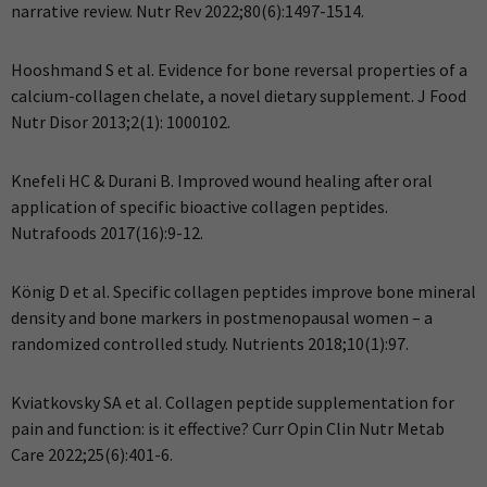
narrative review. Nutr Rev 2022;80(6):1497-1514.
Hooshmand S et al. Evidence for bone reversal properties of a
calcium-collagen chelate, a novel dietary supplement. J Food
Nutr Disor 2013;2(1): 1000102.
Knefeli HC & Durani B. Improved wound healing after oral
application of specific bioactive collagen peptides.
Nutrafoods 2017(16):9-12.
König D et al. Specific collagen peptides improve bone mineral
density and bone markers in postmenopausal women – a
randomized controlled study. Nutrients 2018;10(1):97.
Kviatkovsky SA et al. Collagen peptide supplementation for
pain and function: is it effective? Curr Opin Clin Nutr Metab
Care 2022;25(6):401-6.