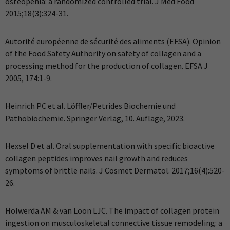
osteopenia: a randomized controlled trial. J Med Food
2015;18(3):324-31.
Autorité européenne de sécurité des aliments (EFSA). Opinion
of the Food Safety Authority on safety of collagen and a
processing method for the production of collagen. EFSA J
2005, 174:1-9.
Heinrich PC et al. Löffler/Petrides Biochemie und
Pathobiochemie. Springer Verlag, 10. Auflage, 2023.
Hexsel D et al. Oral supplementation with specific bioactive
collagen peptides improves nail growth and reduces
symptoms of brittle nails. J Cosmet Dermatol. 2017;16(4):520-
26.
Holwerda AM & van Loon LJC. The impact of collagen protein
ingestion on musculoskeletal connective tissue remodeling: a