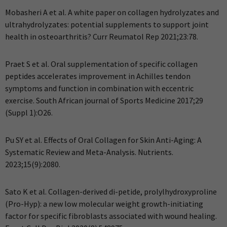
Mobasheri A et al. A white paper on collagen hydrolyzates and
ultrahydrolyzates: potential supplements to support joint
health in osteoarthritis? Curr Reumatol Rep 2021;23:78.
Praet S et al. Oral supplementation of specific collagen
peptides accelerates improvement in Achilles tendon
symptoms and function in combination with eccentric
exercise. South African journal of Sports Medicine 2017;29
(Suppl 1):O26.
Pu SY et al. Effects of Oral Collagen for Skin Anti-Aging: A
Systematic Review and Meta-Analysis. Nutrients.
2023;15(9):2080.
Sato K et al. Collagen-derived di-petide, prolylhydroxyproline
(Pro-Hyp): a new low molecular weight growth-initiating
factor for specific fibroblasts associated with wound healing.