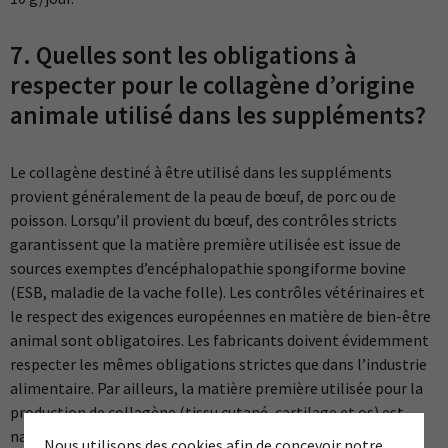
7. Quelles sont les obligations à
respecter pour le collagène d’origine
animale utilisé dans les suppléments?
Le collagène destiné à être utilisé dans les suppléments
provient généralement de la peau de bœuf, de porc ou de
poisson. Lorsqu’il provient du bœuf, des contrôles stricts
garantissent que la matière première utilisée est issue de
sources exemptes d’encéphalopathie spongiforme bovine
(ESB, maladie de la vache folle). Les contrôles vétérinaires et
le respect des exigences européennes en matière de bien-être
animal sont obligatoires. Les fabricants doivent évidemment
respecter les mêmes obligations strictes que dans l’industrie
alimentaire. Par ailleurs, la matière première utilisée pour la
production de collagène (tissu cutané, cartilage et os) est
naturellement exempte de traces d’ESB.
Nous utilisons des cookies afin de concevoir notre