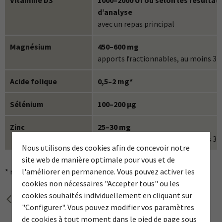
d’analyse
avec un repas principal
Magnésium
450–600 mg
apports fractionnables, au moins 3 
Acide folique
0,5–2 mg*
Sélénium
100–200 µg
Zinc
25–30 mg
apports fractionnables, au moins 3 
Nous utilisons des cookies afin de concevoir notre
site web de manière optimale pour vous et de
* max. 2 mois pour les doses supérieures à 1 mg
l'améliorer en permanence. Vous pouvez activer les
cookies non nécessaires "Accepter tous" ou les
cookies souhaités individuellement en cliquant sur
page précédente
"Configurer". Vous pouvez modifier vos paramètres
de cookies à tout moment dans le pied de page sous