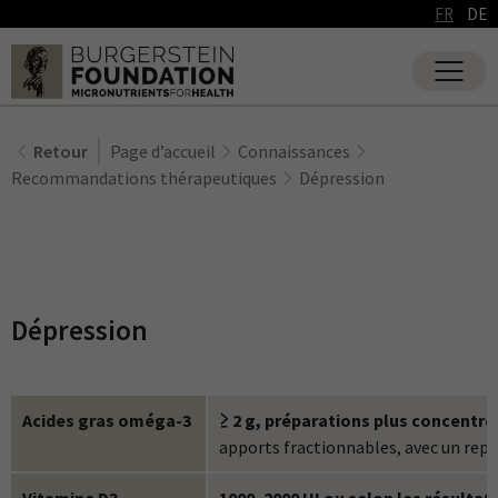
FR
DE
Retour
Page d’accueil
Connaissances
Recommandations thérapeutiques
Dépression
Dépression
Acides gras oméga-3
≥ 2 g, préparations plus concentré
apports fractionnables, avec un repa
Vitamine D3
1000–2000 UI ou selon les résultat