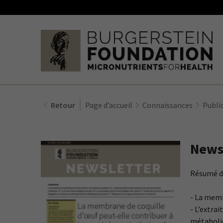
Retour
Page d’accueil
Connaissances
Publi
Newsl
Résumé d’
- La memb
- L’extrai
métaboli