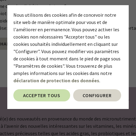
me chez les diabétiques de type 2
iotiques dans la rhinite allergique chez l’enfant
Nous utilisons des cookies afin de concevoir notre
oïdes et fonctions cognitives
site web de manière optimale pour vous et de
èse: un cofacteur de nombreuses fonctions métaboliques import
l'améliorer en permanence. Vous pouvez activer les
cookies non nécessaires "Accepter tous" ou les
CHARGEMENT
cookies souhaités individuellement en cliquant sur
"Configurer". Vous pouvez modifier vos paramètres
de cookies à tout moment dans le pied de page sous
"Paramètres de cookies". Vous trouverez de plus
amples informations sur les cookies dans notre
déclaration de protection des données
.
ACCEPTER TOUS
CONFIGURER
S’abonner à la newsletter
mé(e) des nouveautés en provenance du monde des micronutriment
à l’avenir des nouvelles intéressantes sur les vitamines, les miné
ctives précieuses telles que les acides gras, les probiotiques et le