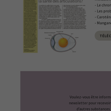
- Le chro
- Les prob
- Carotén
- Mangan
TÉLÉ
Voulez-vous être infor
newsletter pour recevoir 
d’autres substances a