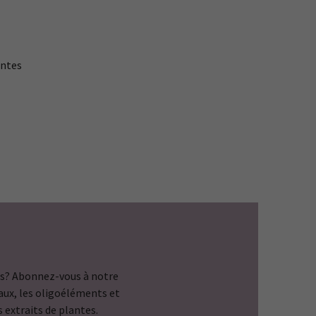
antes
s? Abonnez-vous à notre
raux, les oligoéléments et
s extraits de plantes.