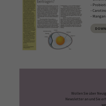
- Probiot
- Carotin
- Mangan 
DOWN
Wollen Sie über Neuig
Newsletter an und Sie er
we