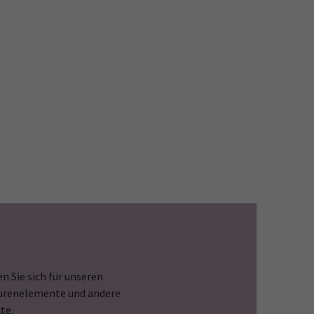
n Sie sich für unseren
Spurenelemente und andere
te.