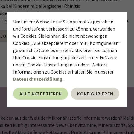
ika bei Kindern mit allergischer Rhinitis
oide und kognitive Funktionen
– ein Co-Faktor für zahlreiche wichtige Stoffwechselfunktionen
Um unsere Webseite für Sie optimal zu gestalten
und fortlaufend verbessern zu können, verwenden
LOAD
wir Cookies. Sie können die nicht notwendigen
Cookies „Alle akzeptieren“ oder mit „Konfigurieren“
gewünschte Cookies einzeln aktivieren. Sie können
Ihre Cookie-Einstellungen jederzeit in der Fußzeile
unter „Cookie-Einstellungen“ ändern. Weitere
Informationen zu Cookies erhalten Sie in unserer
Datenschutzerklärung
.
ALLE AKZEPTIEREN
KONFIGURIEREN
Newsletter abonnieren
keiten aus der Welt der Mikronährstoffe informiert werden? Melde
halten künftig interessante News über Vitamine, Mineralstoffe, 
rtvolle Aktivstoffe wie Fettsäuren, Probiotika und Pflanzenextrak