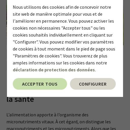
Nous utilisons des cookies afin de concevoir notre
site web de manière optimale pour vous et de
l'améliorer en permanence. Vous pouvez activer les
cookies non nécessaires "Accepter tous" ou les
cookies souhaités individuellement en cliquant sur
"Configurer". Vous pouvez modifier vos paramètres
de cookies à tout moment dans le pied de page sous
FAMILLE & ENFANTS
50+
SPORT
"Paramètres de cookies". Vous trouverez de plus
amples informations sur les cookies dans notre
MYTHES ET SCIENCE
TOUTES CATÉGORIES
déclaration de protection des données
.
Micronutriments: vitamines,
ACCEPTER TOUS
CONFIGURER
minéraux et oligoéléments pour
la santé
L’alimentation apporte à l’organisme des
micronutriments vitaux. À cet égard, on distingue les
macronutriments et les micronutriments. Alors que les