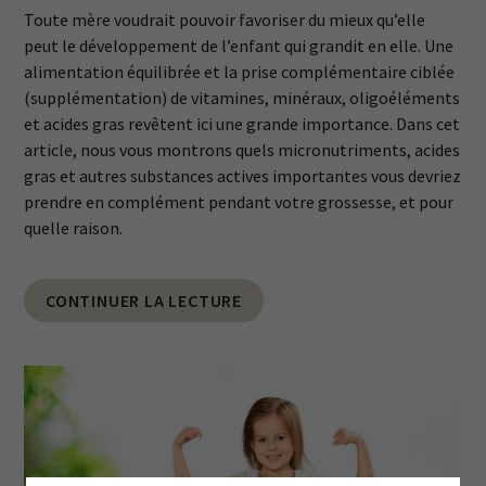
Toute mère voudrait pouvoir favoriser du mieux qu’elle
peut le développement de l’enfant qui grandit en elle. Une
alimentation équilibrée et la prise complémentaire ciblée
(supplémentation) de vitamines, minéraux, oligoéléments
et acides gras revêtent ici une grande importance. Dans cet
article, nous vous montrons quels micronutriments, acides
gras et autres substances actives importantes vous devriez
prendre en complément pendant votre grossesse, et pour
quelle raison.
CONTINUER LA LECTURE