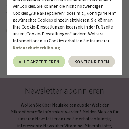
ein Leben lang Sorge trägt. Erfahren Sie, wie Sie Ihr Herz
wir Cookies. Sie können die nicht notwendigen
auf natürliche Weise unterstützen können.
Cookies „Alle akzeptieren“ oder mit „Konfigurieren“
gewünschte Cookies einzeln aktivieren. Sie können
Ihre Cookie-Einstellungen jederzeit in der Fußzeile
WEITERLESEN
unter „Cookie-Einstellungen“ ändern. Weitere
Informationen zu Cookies erhalten Sie in unserer
Datenschutzerklärung
.
ALLE AKZEPTIEREN
KONFIGURIEREN
Newsletter abonnieren
Wollen Sie über Neuigkeiten aus der Welt der
Mikronährstoffe informiert werden? Melden Sie sich für
unseren Newsletter an und Sie erhalten künftig
interessante News über Vitamine, Mineralstoffe,