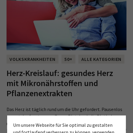
VOLKSKRANKHEITEN
50+
ALLE KATEGORIEN
Herz-Kreislauf: gesundes Herz
mit Mikronährstoffen und
Pflanzenextrakten
Das Herz ist täglich rund um die Uhr gefordert. Pausenlos
pumpt das faustgrosse Organ Blut durch die Blutbahnen
und versorgt die Zellen und das Gewebe mit Sauerstoff und
Um unsere Webseite für Sie optimal zu gestalten
Nährstoffen. Umso wichtiger, dass man dem Herz-Kreislauf
und fortlaufend verbessern zu können, verwenden