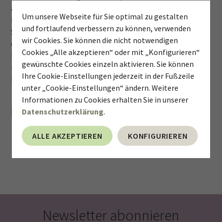
angemessenen Schutz bringt die Haut jedoch an ihre
Um unsere Webseite für Sie optimal zu gestalten
Belastungsgrenzen. Die möglichen Folgen sind bekannt:
und fortlaufend verbessern zu können, verwenden
Sonnenbrand, eine verminderte Hautelastizität und ein
wir Cookies. Sie können die nicht notwendigen
erhöhtes Hautkrebsrisiko. Ob im Beruf, während der
Cookies „Alle akzeptieren“ oder mit „Konfigurieren“
Freizeit oder bei generell empfindlicher Haut: Die
gewünschte Cookies einzeln aktivieren. Sie können
regelmässige Sonneneinwirkung erfordert den
Ihre Cookie-Einstellungen jederzeit in der Fußzeile
bestmöglichen Schutz.
unter „Cookie-Einstellungen“ ändern. Weitere
Informationen zu Cookies erhalten Sie in unserer
Datenschutzerklärung
.
WEITERLESEN
ALLE AKZEPTIEREN
KONFIGURIEREN
Newsletter abonnieren