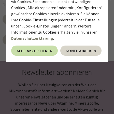
wir Cookies. Sie können die nicht notwendigen
Online-Schulungen.
Cookies „Alle akzeptieren“ oder mit „Konfigurieren“
gewünschte Cookies einzeln aktivieren. Sie können
MEHR ERFAHREN
Ihre Cookie-Einstellungen jederzeit in der Fußzeile
unter „Cookie-Einstellungen“ ändern. Weitere
Informationen zu Cookies erhalten Sie in unserer
Datenschutzerklärung
.
ZURÜCK
ALLE AKZEPTIEREN
KONFIGURIEREN
Newsletter abonnieren
Wollen Sie über Neuigkeiten aus der Welt der
Mikronährstoffe informiert werden? Melden Sie sich für
unseren Newsletter an und Sie erhalten künftig
interessante News über Vitamine, Mineralstoffe,
Spurenelemente und andere wertvolle Aktivstoffe wie