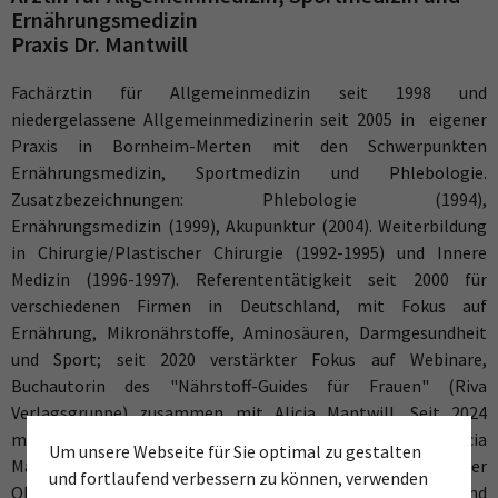
Ernährungsmedizin
Praxis Dr. Mantwill
Fachärztin für Allgemeinmedizin seit 1998 und
niedergelassene Allgemeinmedizinerin seit 2005 in eigener
Praxis in Bornheim-Merten mit den Schwerpunkten
Ernährungsmedizin, Sportmedizin und Phlebologie.
Zusatzbezeichnungen: Phlebologie (1994),
Ernährungsmedizin (1999), Akupunktur (2004). Weiterbildung
in Chirurgie/Plastischer Chirurgie (1992-1995) und Innere
Medizin (1996-1997). Referententätigkeit seit 2000 für
verschiedenen Firmen in Deutschland, mit Fokus auf
Ernährung, Mikronährstoffe, Aminosäuren, Darmgesundheit
und Sport; seit 2020 verstärkter Fokus auf Webinare,
Buchautorin des "Nährstoff-Guides für Frauen" (Riva
Verlagsgruppe) zusammen mit Alicia Mantwill. Seit 2024
medizinisch-wissenschaftliche Zusammenarbeit mit Alicia
Um unsere Webseite für Sie optimal zu gestalten
Mantwill, mit Veröffentlichungen in der Sportärztezeitung der
und fortlaufend verbessern zu können, verwenden
OM & Ernährung sowie der Konzeption von Vorträgen und