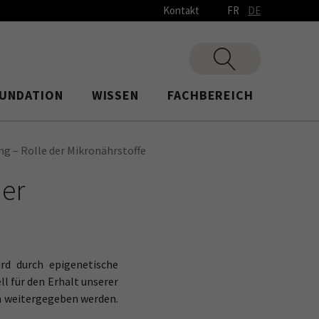
Kontakt
FR
DE
UNDATION
WISSEN
FACHBEREICH
ng – Rolle der Mikronährstoffe
der
rd durch epigenetische
l für den Erhalt unserer
en weitergegeben werden.