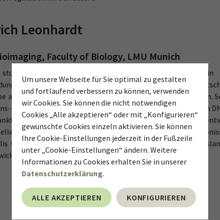
nrich Leonhardt
oimaging, Faculty of Biology, LMU Munich
 studierte Biochemie an der Freien Universität Berlin 
Um unsere Webseite für Sie optimal zu gestalten
ung an der Harvard Medical School in Boston. Zurück in Deutschl
und fortlaufend verbessern zu können, verwenden
e am Max-Delbrück-Centrum für Molekulare Medizin in Berlin. Sei
wir Cookies. Sie können die nicht notwendigen
ns-Universität in München, wo er die Rolle und Regulation von D
Cookies „Alle akzeptieren“ oder mit „Konfigurieren“
ankheiten untersucht. Er hat eine Reihe neuer Technologien entw
gewünschte Cookies einzeln aktivieren. Sie können
Zellen zu untersuchen. Zur Umsetzung von Forschungsergebnis
Ihre Cookie-Einstellungen jederzeit in der Fußzeile
ulis GmbH, die Antikörper-Wirkstoff-Konjugate (ADCs) für bisla
unter „Cookie-Einstellungen“ ändern. Weitere
ickelt.
Informationen zu Cookies erhalten Sie in unserer
Datenschutzerklärung
.
ALLE AKZEPTIEREN
KONFIGURIEREN