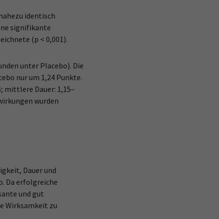
nahezu identisch
ine signifikante
ichnete (p < 0,001).
unden unter Placebo). Die
cebo nur um 1,24 Punkte.
 mittlere Dauer: 1,15–
nwirkungen wurden
igkeit, Dauer und
. Da erfolgreiche
sante und gut
ie Wirksamkeit zu