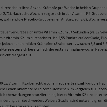
e durchschnittliche Anzahl Krämpfe pro Woche in beiden Gruppen 
o: 2,71). Nach acht Wochen zeigte sich in der Vitamin-K2-Gruppe e
, während die Placebo-Gruppe einen Anstieg auf 3,63/Woche verze
dauer verkürzte sich unter Vitamin K2 um 54 Sekunden (vs. 19 Sek
it Vitamin K2 um durchschnittlich 2,55 Punkte auf der Skala, Pla
 jedoch nur an milden Krämpfen (Skalenwert zwischen 3,3 und 3,6;
ffekte zeigten sich bereits nach der ersten Einnahmewoche. Nebe
 nicht festgestellt.
80 µg Vitamin K2 über acht Wochen reduzierte signifikant die Häuf
icher Wadenkrämpfe bei älteren Menschen im Vergleich zu Placebo
t Nebenwirkungen assoziiert sind, bietet Vitamin K2 eine interes
Linderung der Beschwerden. Weitere Studien sind notwendig, um d
e auch bei stärkeren Krämpfen.