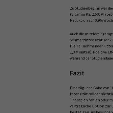
Zu Studienbeginn war di
(Vitamin K2: 2,60; Placeb
Reduktion auf 0,96/Woche
Auch die mittlere Krampf
Schmerzintensität sank m
Die Teilnehmenden litten
1,3 Minuten). Positive E
während der Studiendauer
Fazit
Eine tägliche Gabe von 1
Intensität milder nächtl
Therapien fehlen oder mi
verträgliche Option zur 
bestätigen, insbesonder