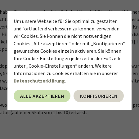
e haben Forscher nun das fettlösliche Vitamin K2 bei idiopathische
. Es spielt eine zentrale Rolle im Kalziumstoffwechsel, insbeso
Um unsere Webseite für Sie optimal zu gestalten
verteilung im Körper. Neben seiner bekannten Funktion für die K
und fortlaufend verbessern zu können, verwenden
 Hinweise darauf, dass es auch die Muskelaktivität beeinflussen ka
wir Cookies. Sie können die nicht notwendigen
lzellen moduliert und so zur Muskelentspannung beiträgt [1]. In
Cookies „Alle akzeptieren“ oder mit „Konfigurieren“
s positive Effekte auf Muskelkrämpfe bei Dialysepatienten [2].
gewünschte Cookies einzeln aktivieren. Sie können
Ihre Cookie-Einstellungen jederzeit in der Fußzeile
 doppelblinden, randomisierten, placebokontrollierten Studie w
unter „Cookie-Einstellungen“ ändern. Weitere
hre, 54 % Frauen) mit mindestens zwei dokumentierten nächtlich
Informationen zu Cookies erhalten Sie in unserer
n wurden in zwei Gruppen randomisiert, von denen eine 180 µg Vi
Datenschutzerklärung
.
Placebo-Präparat erhielt.
ALLE AKZEPTIEREN
KONFIGURIEREN
wohl die durchschnittliche Anzahl nächtlicher Wadenkrämpfe pr
ät (auf einer Skala von 1 bis 10) erfasst.