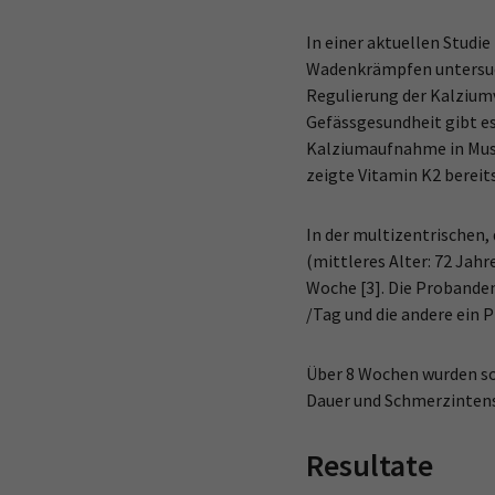
In einer aktuellen Studi
Wadenkrämpfen untersucht
Regulierung der Kalzium
Gefässgesundheit gibt es
Kalziumaufnahme in Muske
zeigte Vitamin K2 bereit
In der multizentrischen,
(mittleres Alter: 72 Ja
Woche [3]. Die Probande
/Tag und die andere ein 
Über 8 Wochen wurden so
Dauer und Schmerzintensit
Resultate