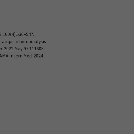
8;100(4):530–547.
 cramps in hemodialysis
on. 2022 May;97:111608.
JAMA Intern Med. 2024