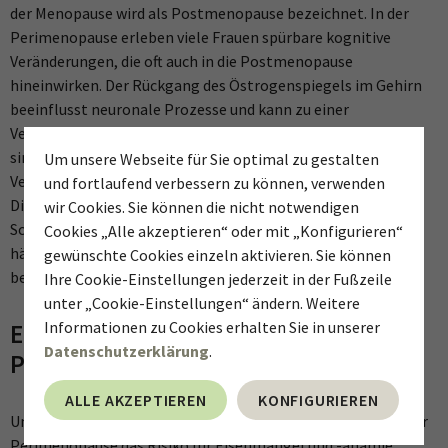
der Menopause wird als Postmenopause bezeichnet. In der
Perimenopause erleben viele Frauen spürbare kognitive
Veränderungen, die oft auch in die Postmenopause
hineinwirken. Der Rückgang des Östrogenspiegels im Gehirn
beeinflusst neuronale Prozesse und kann zu einer
Verschlechterung der Kognition führen. Besonders betroffen
sind das Arbeitsgedächtnis, die Aufmerksamkeit, die
Um unsere Webseite für Sie optimal zu gestalten
Verarbeitungsgeschwindigkeit und das verbale Gedächtnis.
und fortlaufend verbessern zu können, verwenden
Diese Veränderungen werden durch hormonelle
wir Cookies. Sie können die nicht notwendigen
Schwankungen, Schlafstörungen, Stress und Schmerzen
Cookies „Alle akzeptieren“ oder mit „Konfigurieren“
häufig noch verstärkt. Das kann die Lebensqualität der
gewünschte Cookies einzeln aktivieren. Sie können
betroffenen Frauen erheblich beeinträchtigen.
Ihre Cookie-Einstellungen jederzeit in der Fußzeile
unter „Cookie-Einstellungen“ ändern. Weitere
Informationen zu Cookies erhalten Sie in unserer
Eisenmangel während der Peri- und
Datenschutzerklärung
.
Postmenopause
ALLE AKZEPTIEREN
KONFIGURIEREN
Ungewöhnlich starke Menstruationsblutungen können in der
Perimenopause das Risiko für Eisenmangel und -anämie