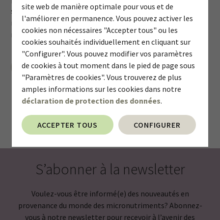
site web de manière optimale pour vous et de
s’intéresser, et non au café torréfié. De récentes revues et
l'améliorer en permanence. Vous pouvez activer les
méta-analyses ont examiné l'impact sur les facteurs de
cookies non nécessaires "Accepter tous" ou les
risque classiques du syndrome métabolique.
cookies souhaités individuellement en cliquant sur
"Configurer". Vous pouvez modifier vos paramètres
de cookies à tout moment dans le pied de page sous
CONTINUER LA LECTURE
"Paramètres de cookies". Vous trouverez de plus
amples informations sur les cookies dans notre
déclaration de protection des données
.
ACCEPTER TOUS
CONFIGURER
S’abonner à la newsletter
Voulez-vous être informé(e) des nouveautés en
provenance du monde des micronutriments? Abonnez-
vous à notre newsletter pour recevoir à l’avenir des