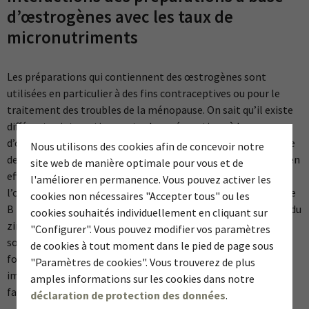
d’œstrogènes avec les taux de
micronutriments
Les préparations qui contiennent des œstrogènes sont
utilisées en particulier à des fins contraceptives ou pour le
traitement des troubles de la ménopause. On sait qu’il existe
différentes interactions entre les préparations à base
d’œstrogènes et les taux de micronutriments. Lors de la prise
Nous utilisons des cookies afin de concevoir notre
de telles préparations, de nombreux micronutriments sont en
site web de manière optimale pour vous et de
effet utilisés ou éliminés en plus grandes quantités par
l'améliorer en permanence. Vous pouvez activer les
l’organisme. C’est le cas notamment des vitamines du groupe
cookies non nécessaires "Accepter tous" ou les
B (dont l’acide folique), des vitamines C et E, du magnésium, du
cookies souhaités individuellement en cliquant sur
2, 3
zinc et de l’iode
. En conséquence, ces micronutriments ne
"Configurer". Vous pouvez modifier vos paramètres
sont plus disponibles en quantités suffisantes pour des
de cookies à tout moment dans le pied de page sous
fonctions métaboliques capitales (p. ex. pour le système
"Paramètres de cookies". Vous trouverez de plus
immunitaire, le psychisme, le métabolisme énergétique, les
amples informations sur les cookies dans notre
facultés cognitives et le métabolisme hormonal).
déclaration de protection des données
.