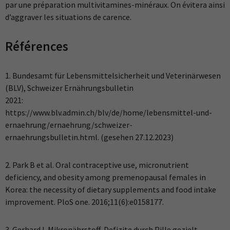
par une préparation multivitamines-minéraux. On évitera ainsi
d’aggraver les situations de carence.
Références
1. Bundesamt für Lebensmittelsicherheit und Veterinärwesen
(BLV), Schweizer Ernährungsbulletin
2021:
https://www.blv.admin.ch/blv/de/home/lebensmittel-und-
ernaehrung/ernaehrung/schweizer-
ernaehrungsbulletin.html. (gesehen 27.12.2023)
2. Park B et al. Oral contraceptive use, micronutrient
deficiency, and obesity among premenopausal females in
Korea: the necessity of dietary supplements and food intake
improvement. PloS one. 2016;11(6):e0158177.
3. Gerhard I. Mikronährstoff-Defizite durch Pille gezielt