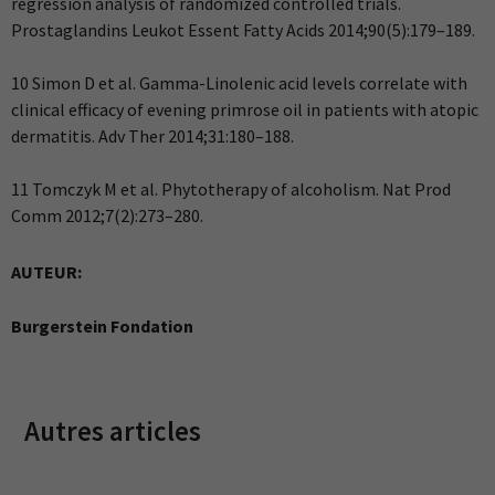
regression analysis of randomized controlled trials.
Prostaglandins Leukot Essent Fatty Acids 2014;90(5):179–189.
10 Simon D et al. Gamma-Linolenic acid levels correlate with
clinical efficacy of evening primrose oil in patients with atopic
dermatitis. Adv Ther 2014;31:180–188.
11 Tomczyk M et al. Phytotherapy of alcoholism. Nat Prod
Comm 2012;7(2):273–280.
AUTEUR:
Burgerstein Fondation
Autres articles