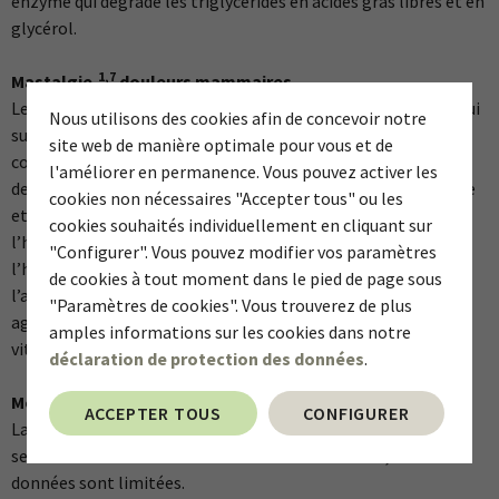
enzyme qui dégrade les triglycérides en acides gras libres et en
glycérol.
1,7
Mastalgie,
douleurs mammaires
Le traitement de première ligne des douleurs mammaires, qui
Nous utilisons des cookies afin de concevoir notre
surviennent surtout chez les femmes de 30 à 40 ans, se
site web de manière optimale pour vous et de
compose d’antalgiques classiques (oraux et locaux) et
l'améliorer en permanence. Vous pouvez activer les
de préparations hormonales. Ensuite viennent le tamoxifène
cookies non nécessaires "Accepter tous" ou les
et le danazol (une substance antigonadotrope qui inhibe
cookies souhaités individuellement en cliquant sur
l’hormone folliculo-stimulante ou FSH et
"Configurer". Vous pouvez modifier vos paramètres
l’hormone lutéinisante ou LH). Il a été prouvé que
de cookies à tout moment dans le pied de page sous
l’administration d’EPO (1 à 4 g par jour pendant 2 à 12 mois)
"Paramètres de cookies". Vous trouverez de plus
agit aussi bien que l’analgésique local, le danazol et la
amples informations sur les cookies dans notre
vitamine E, efficace elle aussi dans la mastalgie.
déclaration de protection des données
.
2,4,7
Ménopause
et ses désagréments
ACCEPTER TOUS
CONFIGURER
La prise de 1 g d’huile d’onagre par jour pendant 6 semaines
semble réduire l’intensité des bouffées de chaleur, mais les
données sont limitées.