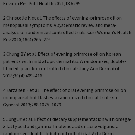
Environ Res Publ Health 2021;18:6295.
2 Christelle K et al. The effects of evening-primrose oil on
menopausal symptoms: A systematic review and meta-
analysis of randomized controlled trials. Curr Women’s Health
Rev 2020;16(4):265–276.
3 Chung BY et al. Effect of evening primrose oil on Korean
patients with mild atopic dermatitis. A randomized, double-
blinded, placebo-controlled clinical study. Ann Dermatol
2018;30(4):409–416.
4 Farzaneh F et al. The effect of oral evening primrose oil on
menopausal hot flashes: a randomized clinical trial. Gen
Gynecol 2013;288:1075–1079.
5 Jung JY et al. Effect of dietary supplementation with omega-
3 fatty acid and gamma-linolenic acid on acne vulgaris: a
randomised, double-blind, controlled trial. Acta Derm