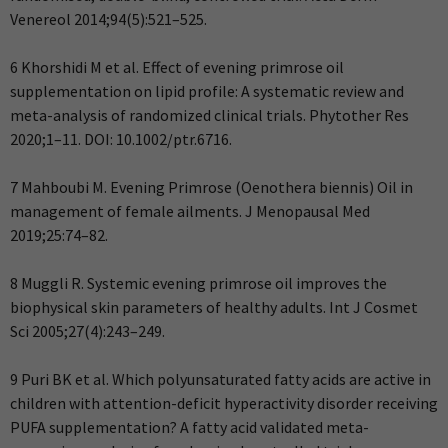
Venereol 2014;94(5):521–525.
6 Khorshidi M et al. Effect of evening primrose oil
supplementation on lipid profile: A systematic review and
meta-analysis of randomized clinical trials. Phytother Res
2020;1–11. DOI: 10.1002/ptr.6716.
7 Mahboubi M. Evening Primrose (Oenothera biennis) Oil in
management of female ailments. J Menopausal Med
2019;25:74–82.
8 Muggli R. Systemic evening primrose oil improves the
biophysical skin parameters of healthy adults. Int J Cosmet
Sci 2005;27(4):243–249.
9 Puri BK et al. Which polyunsaturated fatty acids are active in
children with attention-deficit hyperactivity disorder receiving
PUFA supplementation? A fatty acid validated meta-