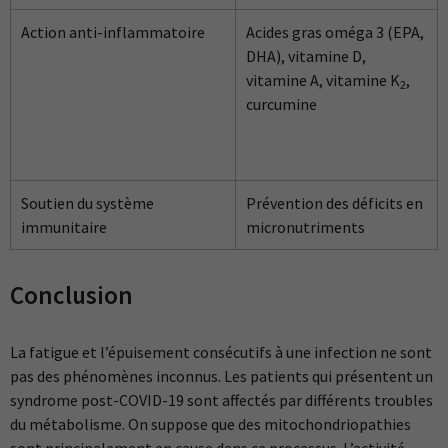
Action anti-inflammatoire
Acides gras oméga 3 (EPA,
DHA), vitamine D,
vitamine A, vitamine K
,
2
curcumine
Soutien du système
Prévention des déficits en
immunitaire
micronutriments
Conclusion
La fatigue et l’épuisement consécutifs à une infection ne sont
pas des phénomènes inconnus. Les patients qui présentent un
syndrome post-COVID-19 sont affectés par différents troubles
du métabolisme. On suppose que des mitochondriopathies
sont principalement en cause dans ce processus. L’activité