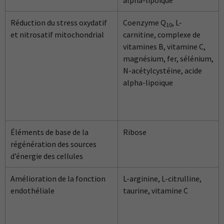
Réduction du stress oxydatif
Coenzyme Q
, L-
10
et nitrosatif mitochondrial
carnitine, complexe de
vitamines B, vitamine C,
magnésium, fer, sélénium,
N-acétylcystéine, acide
alpha-lipoïque
Éléments de base de la
Ribose
régénération des sources
d’énergie des cellules
Amélioration de la fonction
L-arginine, L-citrulline,
endothéliale
taurine, vitamine C