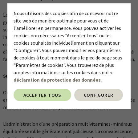
Nous utilisons des cookies afin de concevoir notre
Le régime méditerranéen semble intéressant de manière
site web de manière optimale pour vous et de
générale. Il apporte naturellement des aliments riches en
l'améliorer en permanence. Vous pouvez activer les
substances végétales secondaires aux propriétés anti-
cookies non nécessaires "Accepter tous" ou les
inflammatoires et immunomodulatrices. Si les repas sont
cookies souhaités individuellement en cliquant sur
composés en moyenne de 50% de légumes (et de fruits), 25%
"Configurer". Vous pouvez modifier vos paramètres
d’aliments riches en protéines et 25% de glucides complexes à
de cookies à tout moment dans le pied de page sous
faible charge glycémique, on a déjà beaucoup d’atouts en main.
"Paramètres de cookies". Vous trouverez de plus
amples informations sur les cookies dans notre
Supplémentation en micronutriments
déclaration de protection des données
.
On ne dispose pour l’instant d’aucune étude de grande
ACCEPTER TOUS
CONFIGURER
envergure sur l’influence concrète d’un apport concomitant de
micronutriments dans le syndrome post-COVID-19.
L’administration d’une préparation multivitamines-minéraux
équilibrée semble généralement judicieuse. La convalescence,