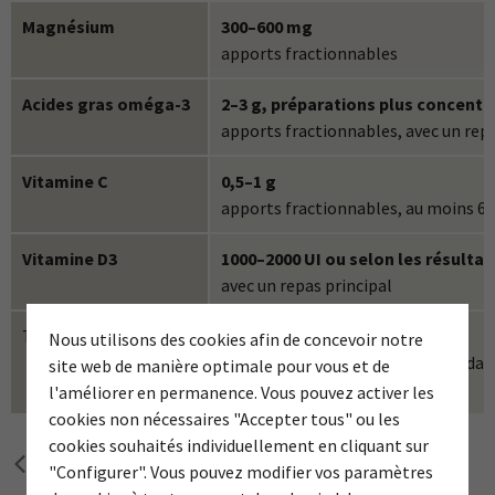
Magnésium
300–600 mg
apports fractionnables
Acides gras oméga-3
2–3 g, préparations plus concentr
apports fractionnables, avec un repa
Vitamine C
0,5–1 g
apports fractionnables, au moins 6
Vitamine D3
1000–2000 UI ou selon les résulta
avec un repas principal
Taurine
1,5–6 g
Nous utilisons des cookies afin de concevoir notre
apports fractionnables, indépend
site web de manière optimale pour vous et de
des repas
l'améliorer en permanence. Vous pouvez activer les
cookies non nécessaires "Accepter tous" ou les
cookies souhaités individuellement en cliquant sur
page précédente
"Configurer". Vous pouvez modifier vos paramètres