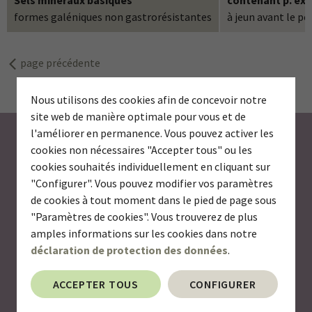
formes galéniques non gastrorésistantes
à jeun avant le pe
page précédente
Nous utilisons des cookies afin de concevoir notre
site web de manière optimale pour vous et de
l'améliorer en permanence. Vous pouvez activer les
S’abonner à la newsletter
cookies non nécessaires "Accepter tous" ou les
cookies souhaités individuellement en cliquant sur
Voulez-vous être informé(e) des nouveautés en
"Configurer". Vous pouvez modifier vos paramètres
provenance du monde des micronutriments? Abonnez-
de cookies à tout moment dans le pied de page sous
vous à notre newsletter pour recevoir à l’avenir des
"Paramètres de cookies". Vous trouverez de plus
nouvelles intéressantes sur les vitamines, les minéraux,
amples informations sur les cookies dans notre
les oligoéléments et d’autres substances actives
déclaration de protection des données
.
précieuses telles que les acides gras, les probiotiques et
les extraits de plantes.
ACCEPTER TOUS
CONFIGURER
E-mail