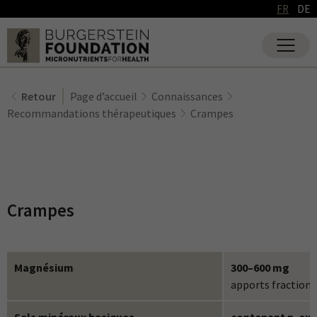
FR
DE
Retour
Page d’accueil
Connaissances
Recommandations thérapeutiques
Crampes
Crampes
Magnésium
300–600 mg
apports fraction
Sels minéraux basiques
contenant p. ex.