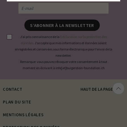
S’ABONNER À LA NEWSLETTER
J’ai pris connaissance de la
Déclaration sur la protection des
données
. J’accepte que mes informations et données soient
enregistrées et conservées sous forme électronique pour l’envoi de la
newsletter.
Remarque: vous pouvez révoquer votre consentement à tout
moment en écrivant à info[at]burgerstein-foundation.ch
CONTACT
HAUT DE LA PAGE
PLAN DU SITE
MENTIONS LÉGALES