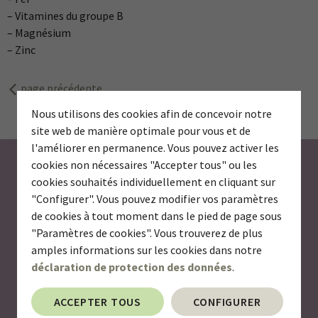
– Vitamines du groupe B
– Magnésium
– Zinc
page précédente
Nous utilisons des cookies afin de concevoir notre
site web de manière optimale pour vous et de
l'améliorer en permanence. Vous pouvez activer les
S’abonner à la newsletter
cookies non nécessaires "Accepter tous" ou les
cookies souhaités individuellement en cliquant sur
"Configurer". Vous pouvez modifier vos paramètres
Voulez-vous être informé(e) des nouveautés en
de cookies à tout moment dans le pied de page sous
provenance du monde des micronutriments? Abonnez-
"Paramètres de cookies". Vous trouverez de plus
vous à notre newsletter pour recevoir à l’avenir des
amples informations sur les cookies dans notre
nouvelles intéressantes sur les vitamines, les minéraux,
déclaration de protection des données
.
les oligoéléments et d’autres substances actives
précieuses telles que les acides gras, les probiotiques et
ACCEPTER TOUS
CONFIGURER
les extraits de plantes.