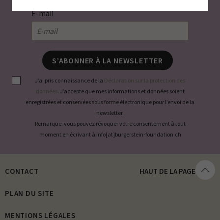
E-mail
S’ABONNER À LA NEWSLETTER
J’ai pris connaissance de la
Déclaration sur la protection des
données
. J’accepte que mes informations et données soient
enregistrées et conservées sous forme électronique pour l’envoi de la
newsletter.
Remarque: vous pouvez révoquer votre consentement à tout
moment en écrivant à info[at]burgerstein-foundation.ch
CONTACT
HAUT DE LA PAGE
PLAN DU SITE
MENTIONS LÉGALES