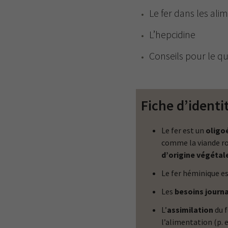
Le fer dans les ali
L’hepcidine
Conseils pour le qu
Fiche d’identi
Le fer est un
oligo
comme la viande ro
d’origine végétal
Le fer héminique e
Les
besoins journa
L’
assimilation
du f
l’alimentation (p. 