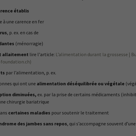
arence établis
e à une carence en fer
crus
, p. ex. en cas de
dantes
(ménorragie)
t allaitement
lire l'article:
L’alimentation durant la grossesse | 
-foundation.ch)
nts
par l’alimentation, p. ex.
sonnes qui ont une
alimentation déséquilibrée ou végétale
(vég
ption diminuées,
ex. par la prise de certains médicaments (inhibi
ne chirurgie bariatrique
dans
certaines maladies
pour soutenir le traitement
ndrome des jambes sans repos
, qui s’accompagne souvent d’une