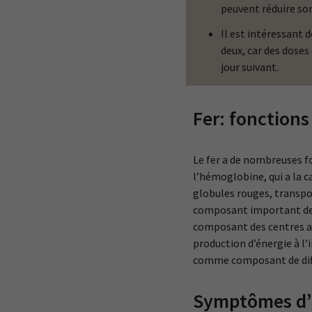
peuvent réduire so
Il est intéressant 
deux, car des doses
jour suivant.
Fer: fonctions
Le fer a de nombreuses f
l’hémoglobine, qui a la c
globules rouges, transpor
composant important de l
composant des centres act
production d’énergie à l’
comme composant de dif
Symptômes d’u