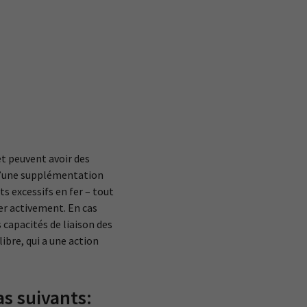
et peuvent avoir des
t d’une supplémentation
s excessifs en fer – tout
er activement. En cas
s capacités de liaison des
ibre, qui a une action
as suivants: