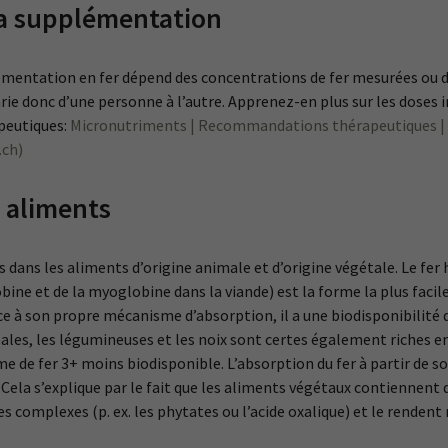
la supplémentation
émentation en fer dépend des concentrations de fer mesurées ou de
ie donc d’une personne à l’autre. Apprenez-en plus sur les doses i
peutiques:
Micronutriments | Recommandations thérapeutiques |
.ch)
s aliments
ois dans les aliments d’origine animale et d’origine végétale. Le fe
e et de la myoglobine dans la viande) est la forme la plus facile
e à son propre mécanisme d’absorption, il a une biodisponibilité 
les, les légumineuses et les noix sont certes également riches en
 de fer 3+ moins biodisponible. L’absorption du fer à partir de s
Cela s’explique par le fait que les aliments végétaux contiennent 
es complexes (p. ex. les phytates ou l’acide oxalique) et le rendent 