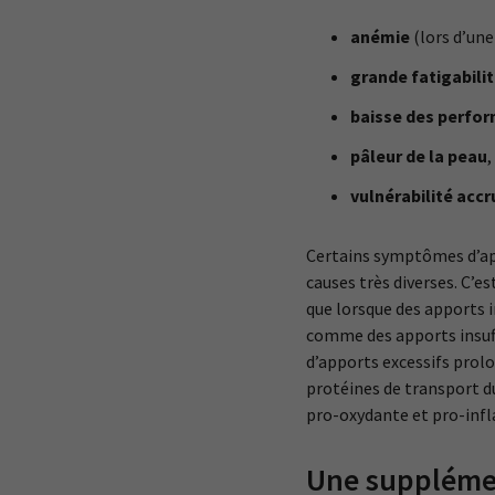
anémie
(lors d’un
grande fatigabili
baisse des perfo
pâleur de la peau
,
vulnérabilité accr
Certains symptômes d’app
causes très diverses. C’e
que lorsque des apports 
comme des apports insuff
d’apports excessifs prolon
protéines de transport du
pro-oxydante et pro-infla
Une supplément