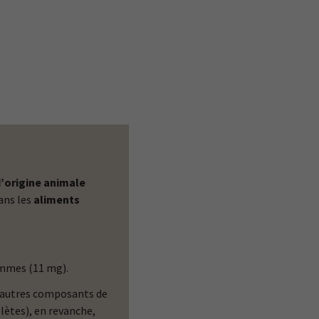
’origine animale
ans les
aliments
ommes (11 mg).
D’autres composants de
lètes), en revanche,