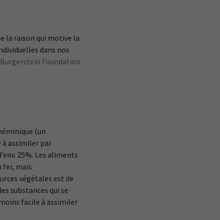
 la raison qui motive la
ndividuelles dans nos
 Burgerstein Foundation
r héminique (un
 à assimiler par
d’env. 25%. Les aliments
 fer, mais
ources végétales est de
des substances qui se
moins facile à assimiler