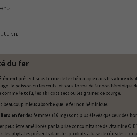
ments
otidien:
té du fer
élément
présent sous forme de fer héminique dans les
aliments d
uge, le poisson ou les œufs, et sous forme de fer non héminique d
e
comme le tofu, les abricots secs ou les graines de courge.
st beaucoup mieux absorbé que le fer non héminique.
liers en fer
des femmes (16 mg) sont plus élevés que ceux des h
er peut être améliorée par la prise concomitante de vitamine C. 
ex. les phytates présents dans les produits à base de céréales comp