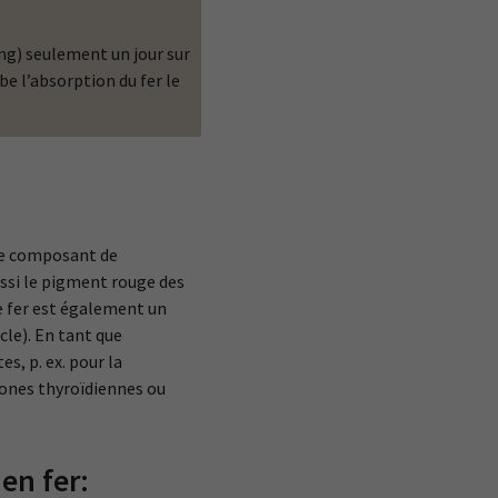
 mg) seulement un jour sur
be l’absorption du fer le
 de composant de
ussi le pigment rouge des
Le fer est également un
le). En tant que
s, p. ex. pour la
rmones thyroïdiennes ou
en fer: