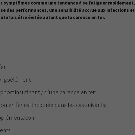
des symptômes comme une tendance à se fatiguer rapidement, 
se des performances, une sensibilité accrue aux infections et
utefois être évitée autant que la carence en fer.
fer
’oligoélément
ort insuffisant / d’une carence en fer:
n en fer est indiquée dans les cas suivants:
upplémentation
ments