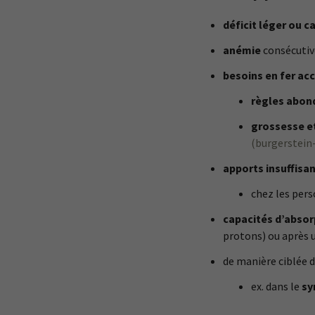
déficit léger ou c
anémie
consécutiv
besoins en fer ac
règles abon
grossesse e
(burgerstein
apports insuffisa
chez les per
capacités d’absor
protons) ou après u
de manière ciblée 
ex. dans le
sy