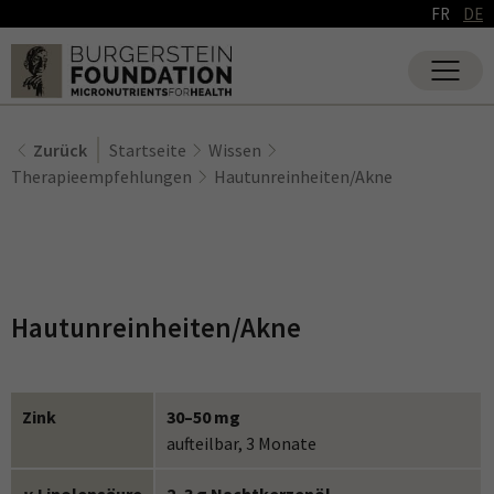
FR
DE
Zurück
Startseite
Wissen
Therapieempfehlungen
Hautunreinheiten/Akne
Hautunreinheiten/Akne
Zink
30–50 mg
aufteilbar, 3 Monate
y
-Linolensäure
2–3 g Nachtkerzenöl