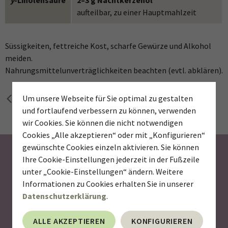
aufteilbar, zu einer Hauptmahlzeit
Süssigkeiten, fettreiche Kost, scharfe Gewürze und Alkohol
meiden.
Nahrungsmittelunverträglichkeiten beachten (evtl. abklären).
zurück zur vorherigen Seite
Um unsere Webseite für Sie optimal zu gestalten
und fortlaufend verbessern zu können, verwenden
wir Cookies. Sie können die nicht notwendigen
Cookies „Alle akzeptieren“ oder mit „Konfigurieren“
gewünschte Cookies einzeln aktivieren. Sie können
Newsletter abonnieren
Ihre Cookie-Einstellungen jederzeit in der Fußzeile
unter „Cookie-Einstellungen“ ändern. Weitere
Wollen Sie über Neuigkeiten aus der Welt der
Informationen zu Cookies erhalten Sie in unserer
Mikronährstoffe informiert werden? Melden Sie sich für
Datenschutzerklärung
.
unseren Newsletter an und Sie erhalten künftig
interessante News über Vitamine, Mineralstoffe,
ALLE AKZEPTIEREN
KONFIGURIEREN