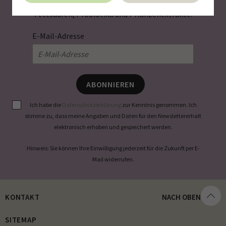
Spurenelemente und andere wertvolle Aktivstoffe wie
Fettsäuren, Probiotika und Pflanzenextrakte.
E-Mail-Adresse
ABONNIEREN
Ich habe die
Datenschutzerklärung
zur Kenntnis genommen. Ich
stimme zu, dass meine Angaben und Daten für den Newslettererhalt
elektronisch erhoben und gespeichert werden.
Hinweis: Sie können Ihre Einwilligung jederzeit für die Zukunft per E-
Mail widerrufen.
KONTAKT
NACH OBEN
SITEMAP