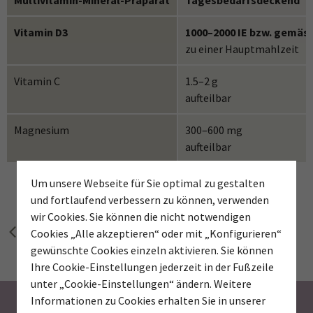
Vitamin D3
1000–2000 IE bzw. gemäs
zu einer Hauptmahlzeit
Vitamin C
1.5–2 g
aufteilbar
Magnesium
300–600 mg
aufteilbar
Um unsere Webseite für Sie optimal zu gestalten
und fortlaufend verbessern zu können, verwenden
wir Cookies. Sie können die nicht notwendigen
zurück zur vorherigen Seite
Cookies „Alle akzeptieren“ oder mit „Konfigurieren“
gewünschte Cookies einzeln aktivieren. Sie können
Ihre Cookie-Einstellungen jederzeit in der Fußzeile
unter „Cookie-Einstellungen“ ändern. Weitere
Informationen zu Cookies erhalten Sie in unserer
Newsletter abonnieren