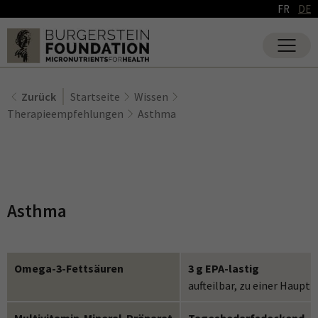
FR
DE
Zurück
Startseite
Wissen
Therapieempfehlungen
Asthma
Asthma
Omega-3-Fettsäuren
3 g EPA-lastig
aufteilbar, zu einer Haupt
Multivitamin-Mineral-Präparat
Tagesbedarfsdeckend