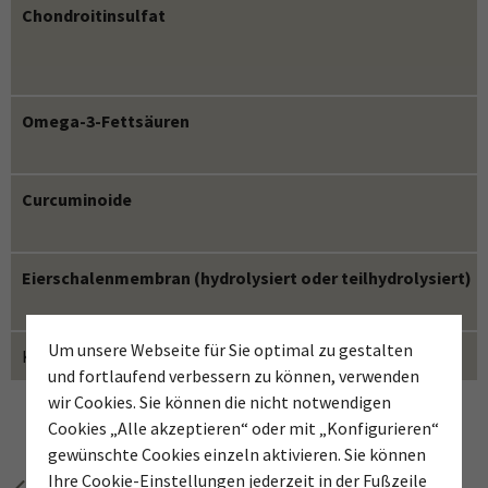
Chondroitinsulfat
Omega-3-Fettsäuren
Curcuminoide
Eierschalenmembran (hydrolysiert oder teilhydrolysiert)
Um unsere Webseite für Sie optimal zu gestalten
Kollagenpeptide, bioaktive
und fortlaufend verbessern zu können, verwenden
wir Cookies. Sie können die nicht notwendigen
Cookies „Alle akzeptieren“ oder mit „Konfigurieren“
gewünschte Cookies einzeln aktivieren. Sie können
Ihre Cookie-Einstellungen jederzeit in der Fußzeile
zurück zur vorherigen Seite