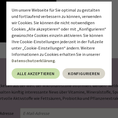
Um unsere Webseite für Sie optimal zu gestalten
und fortlaufend verbessern zu können, verwenden
wir Cookies. Sie können die nicht notwendigen
Cookies „Alle akzeptieren“ oder mit „Konfigurieren“
gewünschte Cookies einzeln aktivieren. Sie können
Ihre Cookie-Einstellungen jederzeit in der Fußzeile
unter „Cookie-Einstellungen“ ändern. Weitere
Informationen zu Cookies erhalten Sie in unserer
Datenschutzerklärung
.
Newsletter abonnieren
ALLE AKZEPTIEREN
KONFIGURIEREN
keiten aus der Welt der Mikronährstoffe informiert werden? Melde
halten künftig interessante News über Vitamine, Mineralstoffe, 
rtvolle Aktivstoffe wie Fettsäuren, Probiotika und Pflanzenextrak
-Adresse