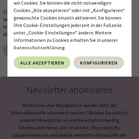
wir Cookies. Sie können die nicht notwendigen
Cookies „Alle akzeptieren“ oder mit „Konfigurieren“
Eine gute Zusammensetzung der Mikroflora ist nicht nur für
gewünschte Cookies einzeln aktivieren. Sie können
den Darm wichtig, sondern auch für eine gesunde Scheide. Die
Ihre Cookie-Einstellungen jederzeit in der Fußzeile
intakte Scheidenflora enthält hauptsächlich Laktobazillen,
unter „Cookie-Einstellungen“ ändern. Weitere
die für einen sauren pH-Wert in der Scheide sorgen.
Informationen zu Cookies erhalten Sie in unserer
Datenschutzerklärung
.
DOWNLOAD
ALLE AKZEPTIEREN
KONFIGURIEREN
Newsletter abonnieren
Wollen Sie über Neuigkeiten aus der Welt der
Mikronährstoffe informiert werden? Melden Sie sich für
unseren Newsletter an und Sie erhalten künftig
interessante News über Vitamine, Mineralstoffe,
Spurenelemente und andere wertvolle Aktivstoffe wie