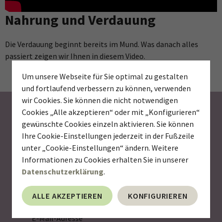
Nahrung und Verdauung
Die Verdauung beginnt bereits im Mund. Was danach alles
passiert zeigen wir Ihnen in diesem Video.
Um unsere Webseite für Sie optimal zu gestalten
und fortlaufend verbessern zu können, verwenden
wir Cookies. Sie können die nicht notwendigen
Newsletter abonnieren
Cookies „Alle akzeptieren“ oder mit „Konfigurieren“
gewünschte Cookies einzeln aktivieren. Sie können
Ihre Cookie-Einstellungen jederzeit in der Fußzeile
Wollen Sie über Neuigkeiten aus der Welt der
unter „Cookie-Einstellungen“ ändern. Weitere
Mikronährstoffe informiert werden? Melden Sie sich für
Informationen zu Cookies erhalten Sie in unserer
unseren Newsletter an und Sie erhalten künftig
Datenschutzerklärung
.
interessante News über Vitamine, Mineralstoffe,
Spurenelemente und andere wertvolle Aktivstoffe wie
ALLE AKZEPTIEREN
KONFIGURIEREN
Fettsäuren, Probiotika und Pflanzenextrakte.
E-Mail-Adresse