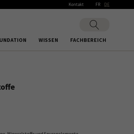
Kontakt
FR
DE
UNDATION
WISSEN
FACHBEREICH
offe
e, Mineralstoffe und Spurenelemente.