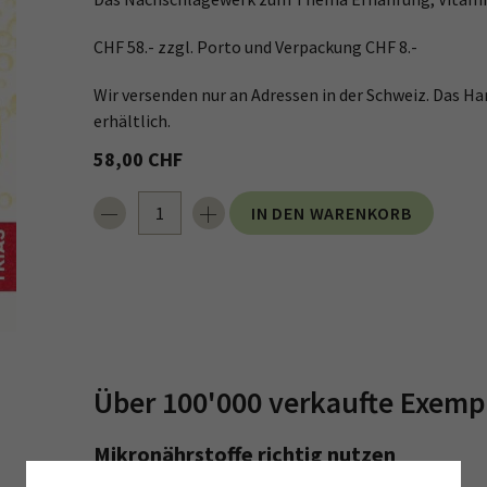
CHF 58.- zzgl. Porto und Verpackung CHF 8.-
Wir versenden nur an Adressen in der Schweiz. Das H
erhältlich.
58,00 CHF
IN DEN WARENKORB
Über 100'000 verkaufte Exemp
Mikronährstoffe richtig nutzen