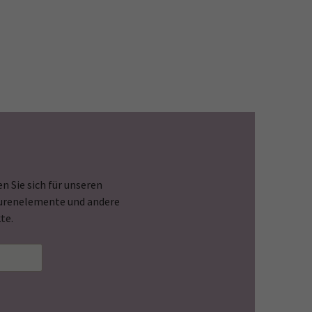
n Sie sich für unseren
Spurenelemente und andere
te.