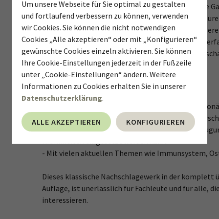
Um unsere Webseite für Sie optimal zu gestalten
Vitamin D3, Zink, Selen, Omega-3-Fettsäuren - die 
und fortlaufend verbessern zu können, verwenden
Thema. Lesen Sie, was Vitamine, Mineralstoffe, Spu
wir Cookies. Sie können die nicht notwendigen
spannende
Nähr- und Pflanzenstoffe alles für unsere
Cookies „Alle akzeptieren“ oder mit „Konfigurieren“
praktischen Tipps und Einnahme-Empfehlungen erfah
gewünschte Cookies einzeln aktivieren. Sie können
Wohlergehen wirken - leicht verständlich, wissenschaf
Ihre Cookie-Einstellungen jederzeit in der Fußzeile
unter „Cookie-Einstellungen“ ändern. Weitere
Gesundheit, Vitalität und Anti-Aging
Informationen zu Cookies erhalten Sie in unserer
Datenschutzerklärung
.
- Wie eine optimale Ernährung und eine gute Mikron
Wohlbefinden beeinflusst. Beschrieben für die versc
ALLE AKZEPTIEREN
KONFIGURIEREN
- Wie der Einsatz von Mikronährstoffen zur Vorbeugu
Krankheiten eingesetzt werden kann.
- Mit vielen aktuellen Themen wie Immunsystem, Os
Dieses klassische Nachschlagewerk in der komplett ü
Auflage, ist unerlässlich für Fachleute und für alle,
interessieren.