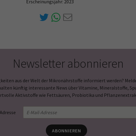
Erscheinungsjahr: 2023
Newsletter abonnieren
keiten aus der Welt der Mikronährstoffe informiert werden? Melde
halten künftig interessante News über Vitamine, Mineralstoffe, 
rtvolle Aktivstoffe wie Fettsäuren, Probiotika und Pflanzenextrak
-Adresse
ABONNIEREN