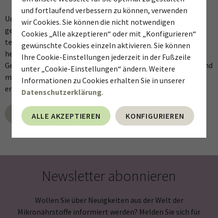
und fortlaufend verbessern zu können, verwenden
Unser Gehirn ist in unserer schnelllebigen Zeit stark
wir Cookies. Sie können die nicht notwendigen
gefordert. Eine ständige Informationsflut, Multitasking und
Cookies „Alle akzeptieren“ oder mit „Konfigurieren“
technologische Reize können unsere kognitiven Fähigkeiten
gewünschte Cookies einzeln aktivieren. Sie können
herausfordern. Beruflich wie privat sind wir auf unser
Ihre Cookie-Einstellungen jederzeit in der Fußzeile
Gedächtnis und unsere kognitiven Fähigkeiten angewiesen und
unter „Cookie-Einstellungen“ ändern. Weitere
möchten unsere Leistungsfähigkeit auch bis ins hohe Alter
Informationen zu Cookies erhalten Sie in unserer
erhalten.
Datenschutzerklärung
.
DOWNLOAD
ALLE AKZEPTIEREN
KONFIGURIEREN
Newsletter abonnieren
Wollen Sie über Neuigkeiten aus der Welt der
Mikronährstoffe informiert werden? Melden Sie sich für