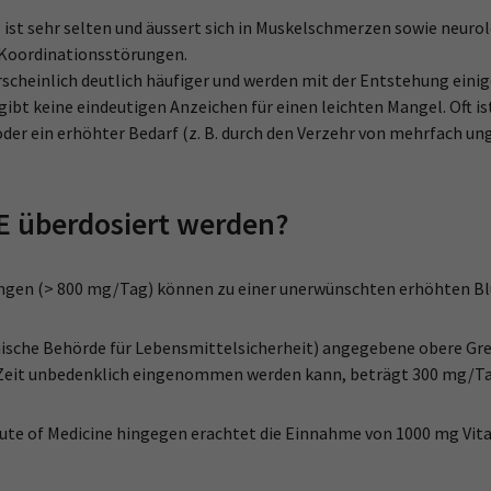
 ist sehr selten und äussert sich in Muskelschmerzen sowie neu
 Koordinationsstörungen.
scheinlich deutlich häufiger und werden mit der Entstehung eini
gibt keine eindeutigen Anzeichen für einen leichten Mangel. Oft i
der ein erhöhter Bedarf (z. B. durch den Verzehr von mehrfach un
E überdosiert werden?
ngen (> 800 mg/Tag) können zu einer unerwünschten erhöhten Bl
äische Behörde für Lebensmittelsicherheit) angegebene obere Gr
 Zeit unbedenklich eingenommen werden kann, beträgt 300 mg/Ta
ute of Medicine hingegen erachtet die Einnahme von 1000 mg Vita