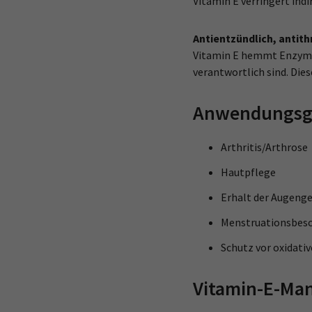
Vitamin E verringert ind
Antientzündlich, antit
Vitamin E hemmt Enzyme 
verantwortlich sind. Die
Anwendungsge
Arthritis/Arthrose
Hautpflege
Erhalt der Augeng
Menstruationsbes
Schutz vor oxidati
Vitamin-E-Ma