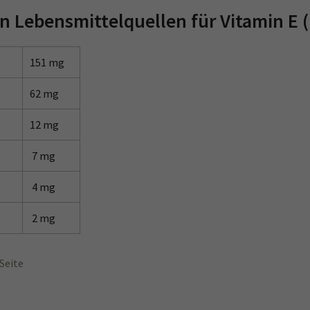
n Lebensmittelquellen für Vitamin E (
151 mg
62 mg
12 mg
7 mg
4 mg
2 mg
Seite