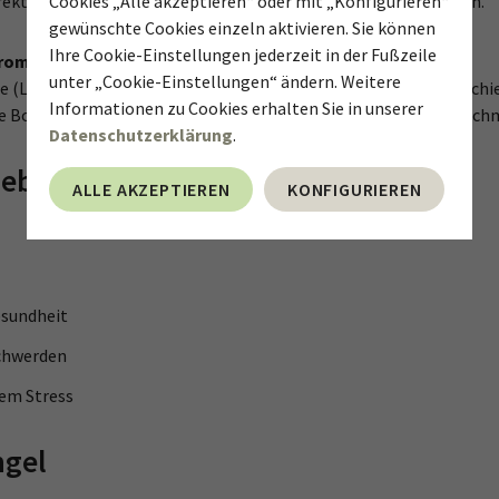
Cookies „Alle akzeptieren“ oder mit „Konfigurieren“
irekt die Tendenz der Blutplättchen, in den Adern zu verklumpen.
gewünschte Cookies einzeln aktivieren. Sie können
Ihre Cookie-Einstellungen jederzeit in der Fußzeile
hrombotisch, schmerzstillend:
unter „Cookie-Einstellungen“ ändern. Weitere
(LOX, COX und Phospholipase A2), die für die Produktion verschi
Informationen zu Cookies erhalten Sie in unserer
se Botenstoffe sind an der Entstehung von Entzündungen und Schm
Datenschutzerklärung
.
biete von Vitamin E
ALLE AKZEPTIEREN
KONFIGURIEREN
esundheit
chwerden
vem Stress
ngel