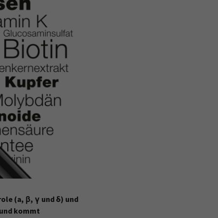
le (a, β, γ und δ) und
ng und kommt