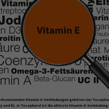
vorkommenden Vitamin-E-Verbindungen gehören vier Tocophero
, γ und δ). α-Tocopherol ist die aktivste Vitamin-E-Verbindu