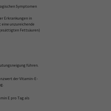
rologischen Symptomen
ger Erkrankungen in
st eine unzureichende
gesättigten Fettsäuren)
utungsneigung führen.
enzwert der Vitamin-E-
g.
min E pro Tag als