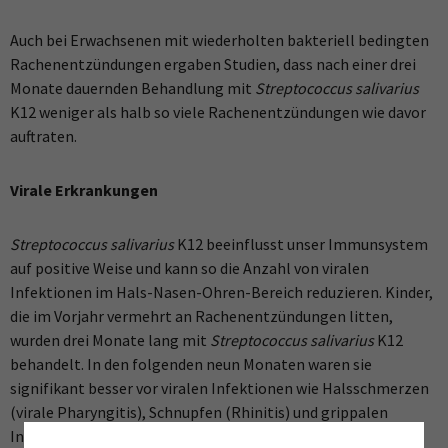
Auch bei Erwachsenen mit wiederholten bakteriell bedingten
Rachenentzündungen ergaben Studien, dass nach einer drei
Monate dauernden Behandlung mit
Streptococcus
salivarius
K12 weniger als halb so viele Rachenentzündungen wie davor
auftraten.
Virale Erkrankungen
Streptococcus salivarius
K12 beeinflusst unser Immunsystem
auf positive Weise und kann so die Anzahl von viralen
Infektionen im Hals-Nasen-Ohren-Bereich reduzieren. Kinder,
die im Vorjahr vermehrt an Rachenentzündungen litten,
wurden drei Monate lang mit
Streptococcus salivarius
K12
behandelt. In den folgenden neun Monaten waren sie
signifikant besser vor viralen Infektionen wie Halsschmerzen
(virale Pharyngitis), Schnupfen (Rhinitis) und grippalen
Infekten geschützt.