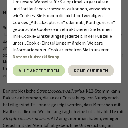
Um unsere Webseite für Sie optimal zu gestalten
und fortlaufend verbessern zu können, verwenden
Mundgeruch (Halitosis)
wir Cookies. Sie können die nicht notwendigen
Cookies „Alle akzeptieren“ oder mit „Konfigurieren“
Schätzungsweise 25 % aller Menschen leiden zu bestimmten
gewünschte Cookies einzeln aktivieren. Sie können
Tageszeiten an Mundgeruch, wobei ältere Menschen häufiger
Ihre Cookie-Einstellungen jederzeit in der Fußzeile
davon betroffen sind als jüngere. Mundgeruch kann viele
unter „Cookie-Einstellungen“ ändern. Weitere
unterschiedliche Ursachen haben. In 85 % bis 90 % aller Fälle
Informationen zu Cookies erhalten Sie in unserer
scheint jedoch eine bakterielle Zersetzung der Nahrung in der
Datenschutzerklärung
.
Mundhöhle die Ursache für Halitosis zu sein. Bei der
Umwandlung durch verschiedene Bakterien in der Mundhöhle
ALLE AKZEPTIEREN
KONFIGURIEREN
entstehen geruchsintensive flüchtige Verbindungen.
Der probiotische
Streptococcus-salivarius
-K12-Stamm kann
Bakterien hemmen, die an der Entstehung von Mundgeruch
beteiligt sind. Es konnte gezeigt werden, dass Menschen mit
Halitosis, die eine Woche lang täglich eine Lutschtablette mit
Streptococcus salivarius
K12 eingenommen haben, weniger
Geruch mit der Atemluft abgeben. Eine Untersuchung an