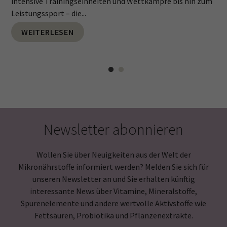
intensive Trainingseinheiten und Wettkämpfe bis hin zum
Leistungssport – die...
WEITERLESEN
Newsletter abonnieren
Wollen Sie über Neuigkeiten aus der Welt der
Mikronährstoffe informiert werden? Melden Sie sich für
unseren Newsletter an und Sie erhalten künftig
interessante News über Vitamine, Mineralstoffe,
Spurenelemente und andere wertvolle Aktivstoffe wie
Fettsäuren, Probiotika und Pflanzenextrakte.