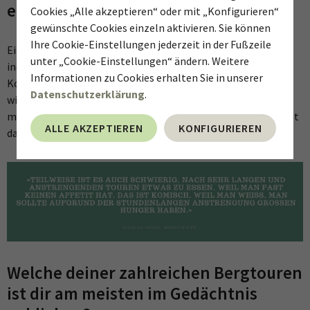
einer Bergtour?
Cookies „Alle akzeptieren“ oder mit „Konfigurieren“
gewünschte Cookies einzeln aktivieren. Sie können
Ihre Cookie-Einstellungen jederzeit in der Fußzeile
Ein paar Tage vorher mache ich meistens ein Carboloading,
unter „Cookie-Einstellungen“ ändern. Weitere
indem ich zusätzlich Maltodextrin nehme, um meine
Informationen zu Cookies erhalten Sie in unserer
Kohlenhydratspeicher zu füllen. Trinken ist für mich sehr
Datenschutzerklärung
.
wichtig, da ich ansonsten einer bin, der eher wenig trinkt; da
muss ich mich immer ein wenig zwingen. Ich schaue schon gut
ALLE AKZEPTIEREN
KONFIGURIEREN
darauf, dass ich vor einem Projekt gut genährt bin.
Welche deiner zahlreichen Bergtouren
ist dir am meisten im Gedächtnis