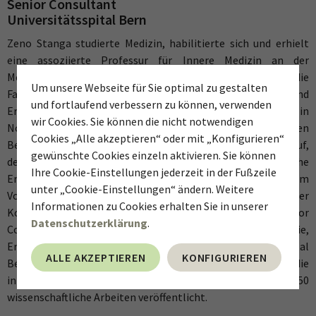
Senior Consultant
Universitätsspital Bern
Zeno Stanga studierte Medizin, habilitierte sich und erhielt
eine assoziierte Professur für Innere Medizin an der
Medizinischen Fakultät der Universität Bern. Er erwarb die
Um unsere Webseite für Sie optimal zu gestalten
Facharzttitel für Innere Medizin, Allgemeine Medizin und
und fortlaufend verbessern zu können, verwenden
Ernährungsmedizin. Nach Forschungsaufenthalten in
wir Cookies. Sie können die nicht notwendigen
Nottingham (UK) und Charleston (USA) baute er 2001 den
Cookies „Alle akzeptieren“ oder mit „Konfigurieren“
Bereich Ernährungsmedizin am Universitätsspital Bern auf,
gewünschte Cookies einzeln aktivieren. Sie können
den er bis vor zwei Jahren leitete. Er hat das CAS Klinische
Ihre Cookie-Einstellungen jederzeit in der Fußzeile
Ernährung in der Schweiz aufgebaut und war über 20 Jahre im
unter „Cookie-Einstellungen“ ändern. Weitere
Vorstand der GESKES. Er ist Mitglied verschiedener
Informationen zu Cookies erhalten Sie in unserer
Kommissionen der Universität Bern. Zurzeit ist er Senior
Datenschutzerklärung
.
Consultant an der Klinik für Diabetologie, Endokrinologie,
Ernährungsmedizin und Stoffwechsel am Universitätsspital
ALLE AKZEPTIEREN
KONFIGURIEREN
Bern. Er war Mitautor der multizentrischen EFFORT-Studie, die
in «The Lancet» publiziert wurde, und hat über 250
wissenschaftliche Arbeiten veröffentlicht.