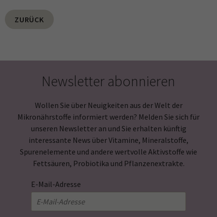
ZURÜCK
Newsletter abonnieren
Wollen Sie über Neuigkeiten aus der Welt der
Mikronährstoffe informiert werden? Melden Sie sich für
unseren Newsletter an und Sie erhalten künftig
interessante News über Vitamine, Mineralstoffe,
Spurenelemente und andere wertvolle Aktivstoffe wie
Fettsäuren, Probiotika und Pflanzenextrakte.
E-Mail-Adresse