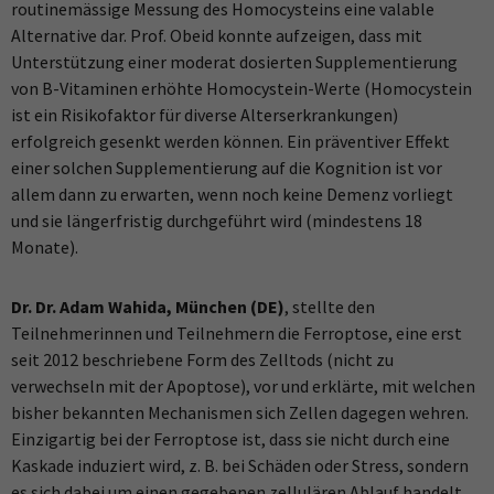
routinemässige Messung des Homocysteins eine valable
Alternative dar. Prof. Obeid konnte aufzeigen, dass mit
Unterstützung einer moderat dosierten Supplementierung
von B-Vitaminen erhöhte Homocystein-Werte (Homocystein
ist ein Risikofaktor für diverse Alterserkrankungen)
erfolgreich gesenkt werden können. Ein präventiver Effekt
einer solchen Supplementierung auf die Kognition ist vor
allem dann zu erwarten, wenn noch keine Demenz vorliegt
und sie längerfristig durchgeführt wird (mindestens 18
Monate).
Dr. Dr. Adam Wahida, München (DE)
, stellte den
Teilnehmerinnen und Teilnehmern die Ferroptose, eine erst
seit 2012 beschriebene Form des Zelltods (nicht zu
verwechseln mit der Apoptose), vor und erklärte, mit welchen
bisher bekannten Mechanismen sich Zellen dagegen wehren.
Einzigartig bei der Ferroptose ist, dass sie nicht durch eine
Kaskade induziert wird, z. B. bei Schäden oder Stress, sondern
es sich dabei um einen gegebenen zellulären Ablauf handelt,