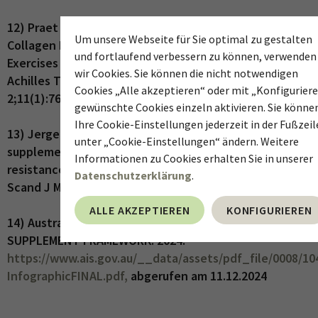
12) Praet SFE et al. Oral Supplementation of Specific
Um unsere Webseite für Sie optimal zu gestalten
Collagen Peptides Combined with Calf-Strengthening
und fortlaufend verbessern zu können, verwenden
Exercises Enhances Function and Reduces Pain in
wir Cookies. Sie können die nicht notwendigen
Achilles Tendinopathy Patients. Nutrients. 2019 Jan
Cookies „Alle akzeptieren“ oder mit „Konfigurier
2;11(1):76.
gewünschte Cookies einzeln aktivieren. Sie könne
Ihre Cookie-Einstellungen jederzeit in der Fußzeil
13) Jerger S et al. Effects of specific collagen peptide
unter „Cookie-Einstellungen“ ändern. Weitere
supplementation combined with
Informationen zu Cookies erhalten Sie in unserer
resistance training on Achilles tendon properties.
Datenschutzerklärung
.
Scand J Med Sci Sports. 2022 Jul;32(7):1131-1141.
ALLE AKZEPTIEREN
KONFIGURIEREN
14) Australian Institute of Sport. AIS SPORTS
SUPPLEMENT FRAMEWORK. 2024.
https://www.ais.gov.au/__data/assets/pdf_file/0008/10
InfographicFINAL.pdf,
abgerufen am 11.12.2024