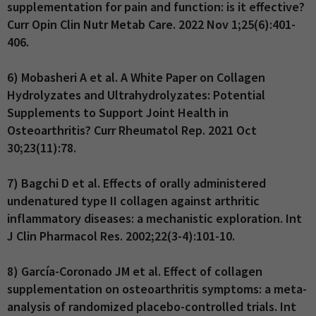
supplementation for pain and function: is it effective?
Curr Opin Clin Nutr Metab Care. 2022 Nov 1;25(6):401-
406.
6) Mobasheri A et al. A White Paper on Collagen
Hydrolyzates and Ultrahydrolyzates: Potential
Supplements to Support Joint Health in
Osteoarthritis? Curr Rheumatol Rep. 2021 Oct
30;23(11):78.
7) Bagchi D et al. Effects of orally administered
undenatured type II collagen against arthritic
inflammatory diseases: a mechanistic exploration. Int
J Clin Pharmacol Res. 2002;22(3-4):101-10.
8) García-Coronado JM et al. Effect of collagen
supplementation on osteoarthritis symptoms: a meta-
analysis of randomized placebo-controlled trials. Int